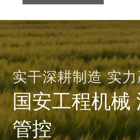
实干深耕制造 实
国安工程机械 深
管控