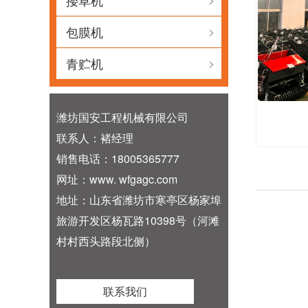
搂草机
搂草机
大圆捆
大圆捆
圆盘割草机
圆盘割草机
搂草机
搂草机
包膜机
包膜机
包膜机
包膜机
青贮机
青贮机
青贮机
青贮机
潍坊国安工程机械有限公司
联系人：褚经理
销售电话：18005365777
网址：www. wfgagc.com
地址：山东省潍坊市寒亭区杨家埠
旅游开发区杨瓦路10398号（河滩
村村西头路段北侧）
联系我们