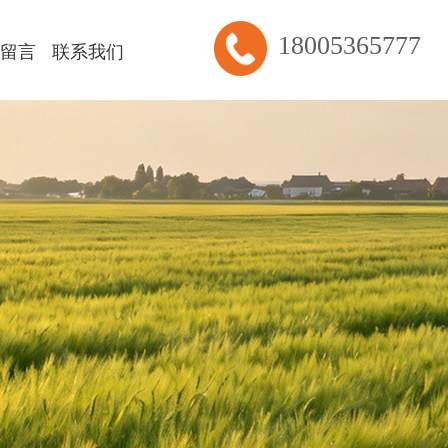
18005365777
留言
联系我们