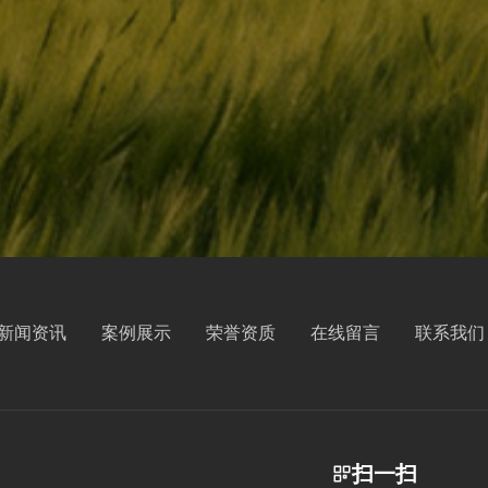
新闻资讯
案例展示
荣誉资质
在线留言
联系我们
扫一扫