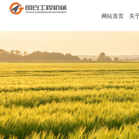
网站首页
关