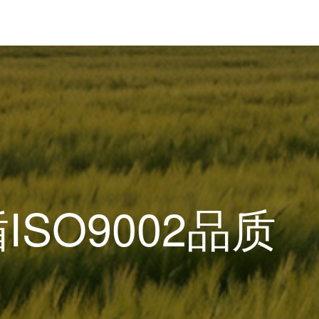
SO9002品质