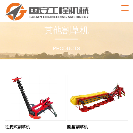
其
他
割
草
机
PRODUCTS
往复式割草机
圆盘割草机